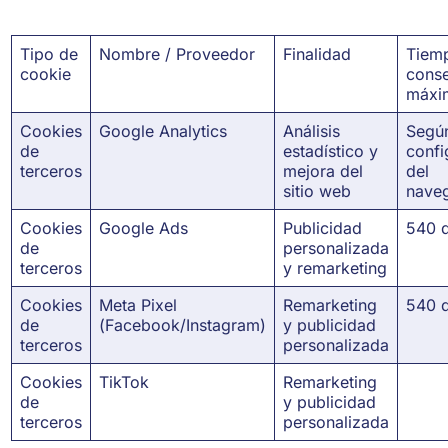
Tipo de
Nombre / Proveedor
Finalidad
Tiem
cookie
cons
máxi
Cookies
Google Analytics
Análisis
Segú
de
estadístico y
confi
terceros
mejora del
del
sitio web
nave
Cookies
Google Ads
Publicidad
540 d
de
personalizada
terceros
y remarketing
Cookies
Meta Pixel
Remarketing
540 d
de
(Facebook/Instagram)
y publicidad
terceros
personalizada
Cookies
TikTok
Remarketing
de
y publicidad
terceros
personalizada