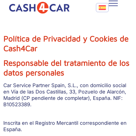
Política de Privacidad y Cookies de Cash4Car
Call To Action Me
CASH4CAR
FAQ
Política de Privacidad y Cookies de
Cash4Car
BLOG
Responsable del tratamiento de los
CONTACTO
datos personales
Car Service Partner Spain, S.L., con domicilio social
en Vía de las Dos Castillas, 33, Pozuelo de Alarcón,
Madrid (CP pendiente de completar), España. NIF:
B10523389.
Inscrita en el Registro Mercantil correspondiente en
España.