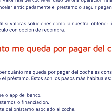
el valor real del coche en caso de una operación fina
ncelar anticipadamente el préstamo o seguir pagan
il si valoras soluciones como la nuestra: obtener
ículo con opción de recompra.
to me queda por pagar del co
er cuánto me queda por pagar del coche es consu
e el préstamo. Estos son los pasos más habituales:
ne o app del banco.
éstamos o financiación.
te del préstamo asociado al coche.