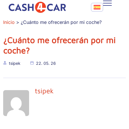
¿Cuánto me ofrecerán por mi coche?
Call To Action Me
CASH4CAR
Inicio
¿Cuánto me ofrecerán por mi coche?
FAQ
¿Cuánto me ofrecerán por mi
BLOG
coche?
CONTACTO
tsipek
22. 05. 26
tsipek