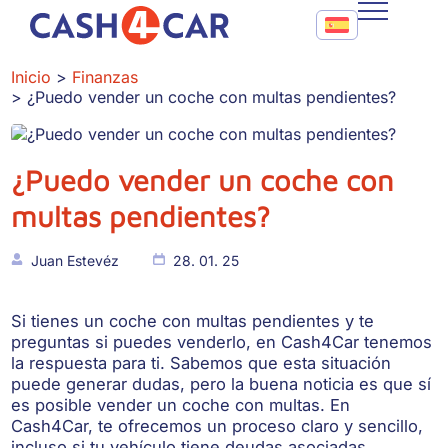
¿Puedo vender un coche con multas pendientes?
Call To Action Me
CASH4CAR
Inicio
Finanzas
¿Puedo vender un coche con multas pendientes?
FAQ
BLOG
¿Puedo vender un coche con
CONTACTO
multas pendientes?
Juan Estevéz
28. 01. 25
Si tienes un coche con multas pendientes y te
preguntas si puedes venderlo, en Cash4Car tenemos
la respuesta para ti. Sabemos que esta situación
puede generar dudas, pero la buena noticia es que sí
es posible vender un coche con multas. En
Cash4Car, te ofrecemos un proceso claro y sencillo,
incluso si tu vehículo tiene deudas asociadas.